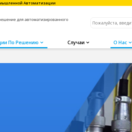
омышленной Автоматизации
 решение для автоматизированного
ции По Решению
Случаи
О Нас