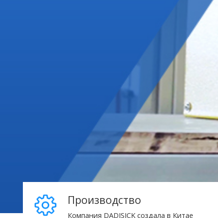
Производство
Компания DADISICK создала в Китае