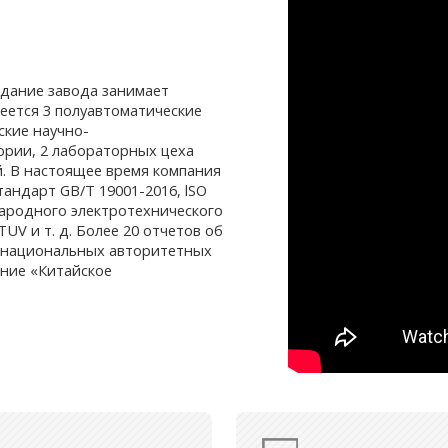
Здание завода занимает
меется 3 полуавтоматические
ские научно-
ории, 2 лабораторных цеха
й. В настоящее время компания
андарт GB/T 19001-2016, lSO
народного электротехнического
V и т. д. Более 20 отчетов об
т национальных авторитетных
ание «Китайское